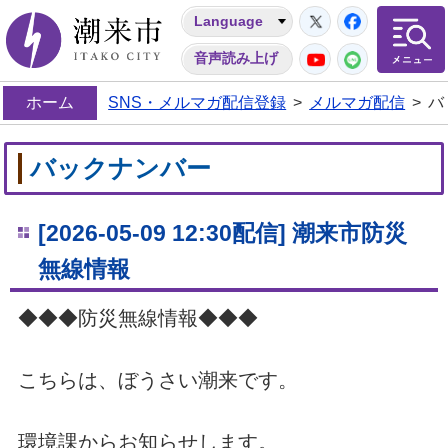
Twitter
Facebo
Language
潮来市
YouTube
LINE
音声読み上げ
ホーム
SNS・メルマガ配信登録
>
メルマガ配信
>
バ
バックナンバー
[2026-05-09 12:30配信] 潮来市防災
無線情報
◆◆◆防災無線情報◆◆◆
こちらは、ぼうさい潮来です。
環境課からお知らせします。