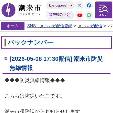
Twitter
Facebo
Language
潮来市
YouTube
LINE
音声読み上げ
ホーム
SNS・メルマガ配信登録
>
メルマガ配信
>
バ
バックナンバー
[2026-05-08 17:30配信] 潮来市防災
無線情報
◆◆◆防災無線情報◆◆◆
こちらは防災いたこです。
潮来市税務課からお知らせします。