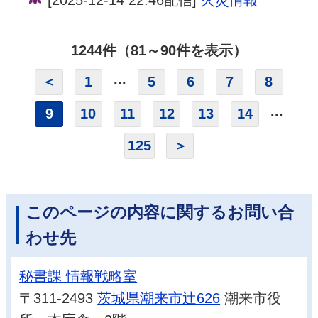
1244件（81～90件を表示）
...
＜
1
5
6
7
8
...
9
10
11
12
13
14
125
＞
このページの内容に関するお問い合
わせ先
秘書課 情報戦略室
〒311-2493
茨城県潮来市辻626
潮来市役