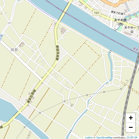
+
−
Leaflet
|
©
OpenStreetMap
contributors,
CC-BY-SA