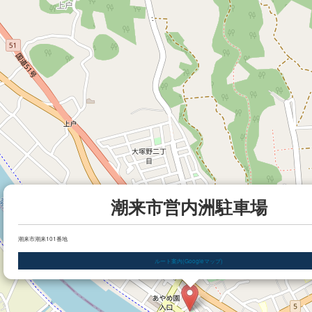
潮来市営内洲駐車場
潮来市潮来101番地
ルート案内(Googleマップ)