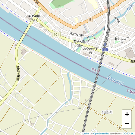
+
−
Leaflet
|
©
OpenStreetMap
contributors,
CC-BY-SA