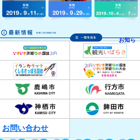
お知ら
いきいき茨城ゆめ国体20
くしろさっぽろ国体
鹿嶋市
神栖市
お問い合わせ