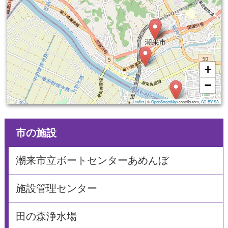
+
−
Leaflet
|
©
OpenStreetMap
contributors,
CC-BY-SA
市の施設
潮来市立ボートセンターあめんぼ
施設管理センター
田の森浄水場