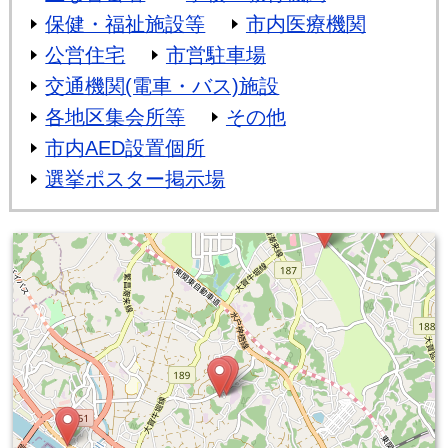
保健・福祉施設等
市内医療機関
公営住宅
市営駐車場
交通機関(電車・バス)施設
各地区集会所等
その他
市内AED設置個所
選挙ポスター掲示場