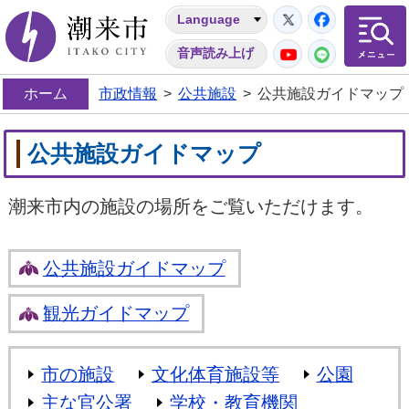
Twitter
Facebo
Language
潮来市
YouTube
LINE
音声読み上げ
ホーム
市政情報
>
公共施設
>
公共施設ガイドマップ
公共施設ガイドマップ
潮来市内の施設の場所をご覧いただけます。
公共施設ガイドマップ
観光ガイドマップ
市の施設
文化体育施設等
公園
主な官公署
学校・教育機関