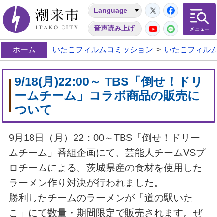
Twitter
Facebo
Language
潮来市
YouTube
LINE
音声読み上げ
ホーム
いたこフィルムコミッション
>
いたこフィル
9/18(月)22:00～ TBS「倒せ！ドリ
ームチーム」コラボ商品の販売に
ついて
9月18日（月）22：00～TBS「倒せ！ドリー
ムチーム」番組企画にて、芸能人チームVSプ
ロチームによる、茨城県産の食材を使用した
ラーメン作り対決が行われました。
勝利したチームのラーメンが「道の駅いた
こ」にて数量・期間限定で販売されます。ぜ