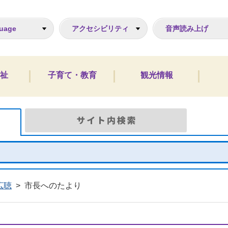
ジ
uage
アクセシビリティ
音声読み上げ
祉
子育て・教育
観光情報
Google検索
サイト
広聴
>
市長へのたより