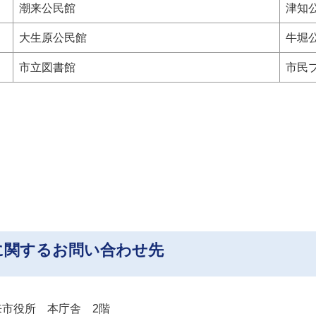
潮来公民館
津知
大生原公民館
牛堀
市立図書館
市民
に関するお問い合わせ先
 潮来市役所 本庁舎 2階